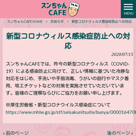
MENU
スンちゃんCAFE HOME
>
お知らせ
>
新型コロナウィルス感染症防止への対応
新型コロナウィルス感染症防止への対
応
2020/07/15
スンちゃんCAFEでは、昨今の新型コロナウィルス（COVID-
19）による感染防止に向けて、正しい情報に基づいた冷静な
対応をはじめ、手洗いや手指消毒、うがいの励行やマスク着
用、咳エチケットなどの対策を実施させていただいていま
す。皆様のご理解ならびにご協力をお願い申し上げます。
※厚生労働省・新型コロナウイルス感染症について
https://www.mhlw.go.jp/stf/seisakunitsuite/bunya/00001647
« 前のページ
後のページ »